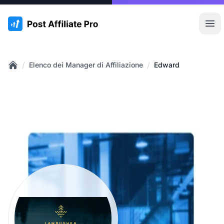
:site.title
Apr
/
/
Elenco dei Manager di Affiliazione
Edward
Home