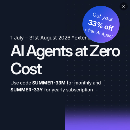
Get your
33% off
+ free AI Agent
1 July – 31st August 2026 *extended
AI Agents at Zero
Cost
Use code
SUMMER-33M
for monthly and
SUMMER-33Y
for yearly subscription