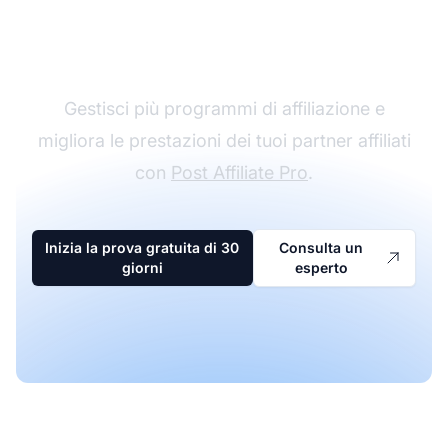
Il leader nel software di
affiliazione
Gestisci più programmi di affiliazione e
migliora le prestazioni dei tuoi partner affiliati
con
Post Affiliate Pro
.
Inizia la prova gratuita di 30
Consulta un
giorni
esperto