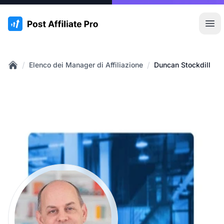
:site.title
Apr
/
/
Elenco dei Manager di Affiliazione
Duncan Stockdill
Home