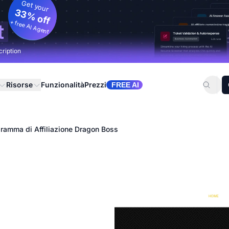
Get your
33% off
+ free AI Agent
t
cription
Risorse
Funzionalità
Prezzi
FREE AI
ramma di Affiliazione Dragon Boss