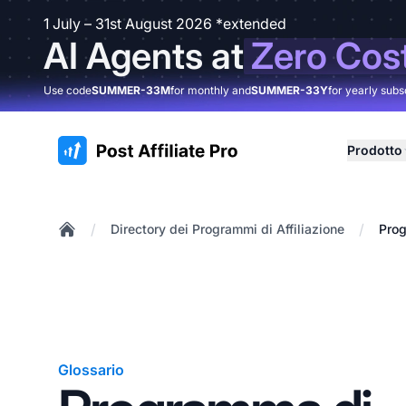
1 July – 31st August 2026 *extended
AI Agents at
Zero Cos
Use code
SUMMER-33M
for monthly and
SUMMER-33Y
for yearly subs
:site.title
Prodotto
/
/
Directory dei Programmi di Affiliazione
Prog
Home
Glossario