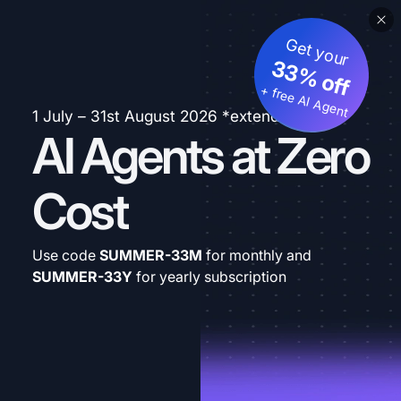
Get your
33% off
+ free AI Agent
1 July – 31st August 2026 *extended
AI Agents at Zero
Cost
Use code
SUMMER-33M
for monthly and
SUMMER-33Y
for yearly subscription