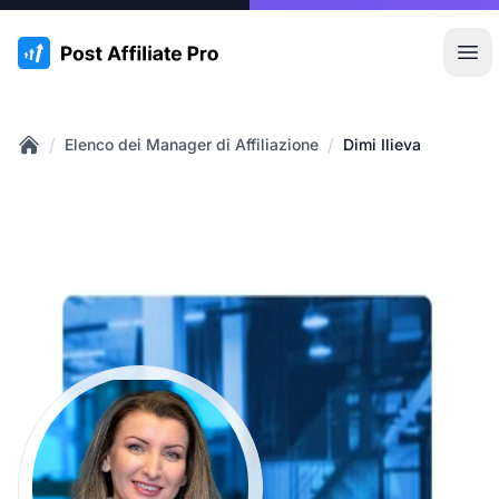
:site.title
Apr
/
/
Elenco dei Manager di Affiliazione
Dimi Ilieva
Home