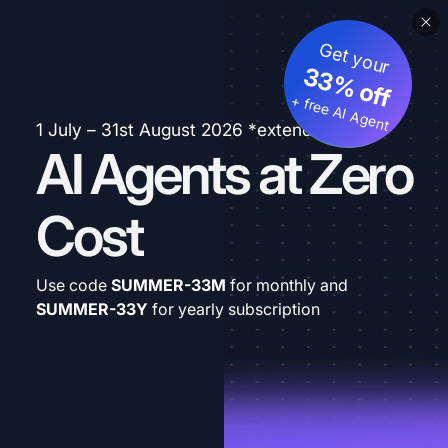
Get your
33% off
+ free AI Agent
1 July – 31st August 2026 *extended
AI Agents at Zero
Cost
Use code
SUMMER-33M
for monthly and
SUMMER-33Y
for yearly subscription