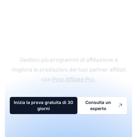
Il leader nel software di
affiliazione
Gestisci più programmi di affiliazione e
migliora le prestazioni dei tuoi partner affiliati
con
Post Affiliate Pro
.
Inizia la prova gratuita di 30
Consulta un
giorni
esperto