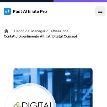
:site.title
Apr
/
/
Elenco dei Manager di Affiliazione
Home
Contatto Dipartimento Affiliati Digital Concept