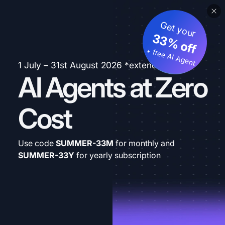
Get your
33% off
+ free AI Agent
1 July – 31st August 2026 *extended
AI Agents at Zero
Cost
Use code
SUMMER-33M
for monthly and
SUMMER-33Y
for yearly subscription