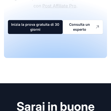
con
Post Affiliate Pro
.
Inizia la prova gratuita di 30
Consulta un
giorni
esperto
Sarai in buone