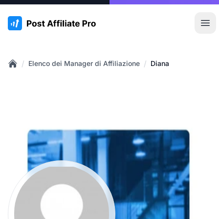
:site.title
Apr
/
/
Elenco dei Manager di Affiliazione
Diana
Home