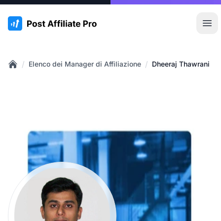
:site.title
Apr
/
/
Elenco dei Manager di Affiliazione
Dheeraj Thawrani
Home