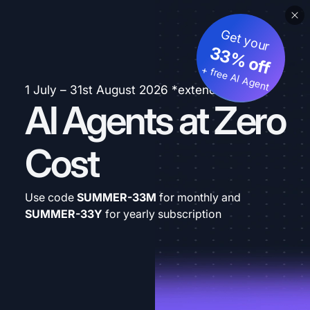
Get your
33% off
+ free AI Agent
1 July – 31st August 2026 *extended
AI Agents at Zero
Cost
Use code
SUMMER-33M
for monthly and
SUMMER-33Y
for yearly subscription