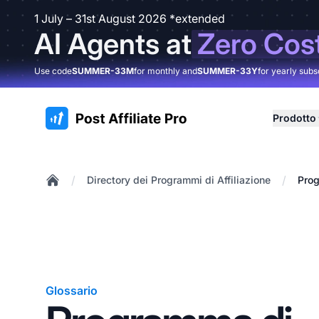
1 July – 31st August 2026 *extended
AI Agents at
Zero Cos
Use code
SUMMER-33M
for monthly and
SUMMER-33Y
for yearly subs
:site.title
Prodotto
/
/
Directory dei Programmi di Affiliazione
Prog
Home
Glossario