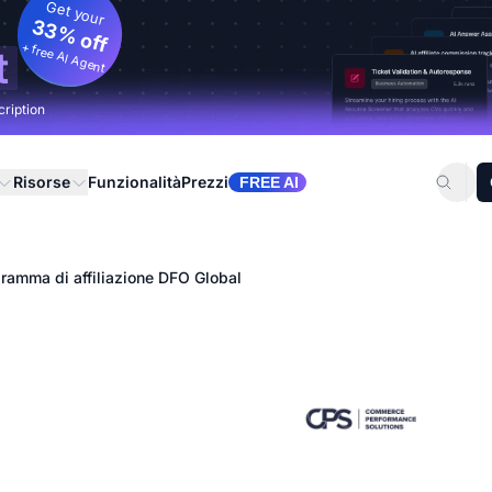
Get your
33% off
+ free AI Agent
t
cription
Risorse
Funzionalità
Prezzi
FREE AI
ramma di affiliazione DFO Global