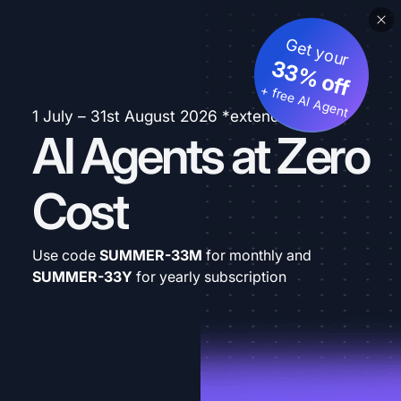
Get your
33% off
+ free AI Agent
1 July – 31st August 2026 *extended
AI Agents at Zero
Cost
Use code
SUMMER-33M
for monthly and
SUMMER-33Y
for yearly subscription