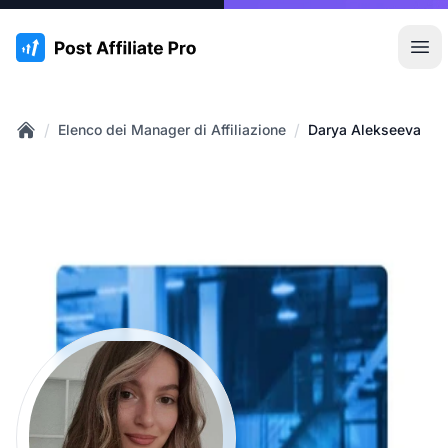
:site.title
Apr
/
/
Elenco dei Manager di Affiliazione
Darya Alekseeva
Home