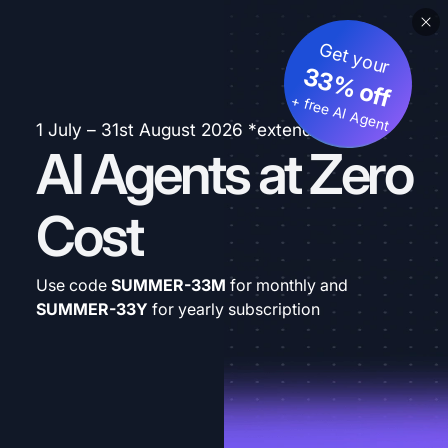
Get your
33% off
+ free AI Agent
1 July – 31st August 2026 *extended
AI Agents at Zero
Cost
Use code
SUMMER-33M
for monthly and
SUMMER-33Y
for yearly subscription