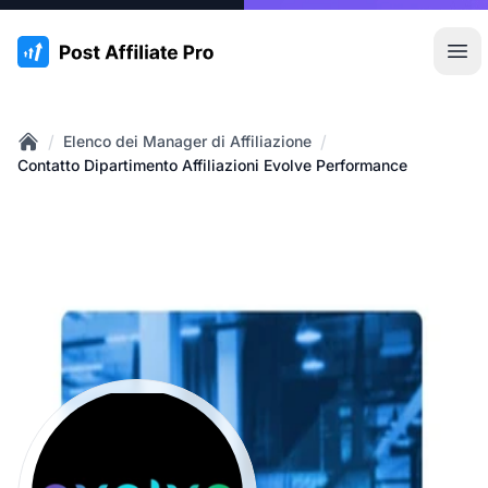
:site.title
Apr
/
/
Elenco dei Manager di Affiliazione
Home
Contatto Dipartimento Affiliazioni Evolve Performance