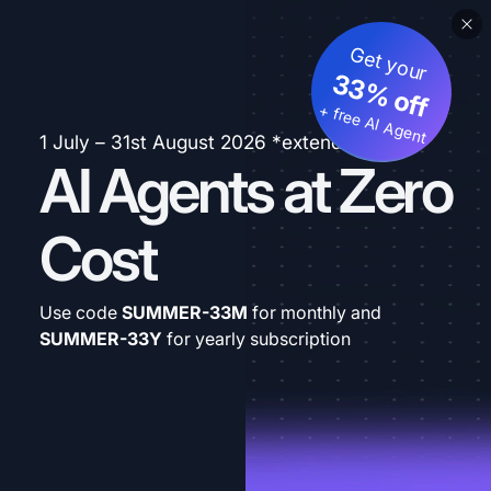
Get your
33% off
+ free AI Agent
1 July – 31st August 2026 *extended
AI Agents at Zero
Cost
Use code
SUMMER-33M
for monthly and
SUMMER-33Y
for yearly subscription