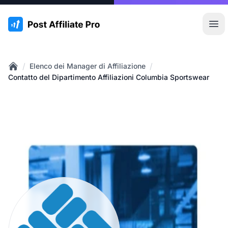
:site.title
Apr
/
/
Elenco dei Manager di Affiliazione
Home
Contatto del Dipartimento Affiliazioni Columbia Sportswear