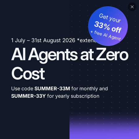
Get your
33% off
+ free AI Agent
1 July – 31st August 2026 *extended
AI Agents at Zero
Cost
Use code
SUMMER-33M
for monthly and
SUMMER-33Y
for yearly subscription