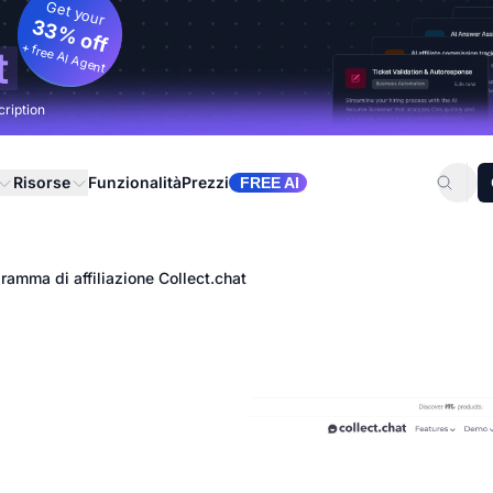
Get your
33% off
+ free AI Agent
t
cription
Risorse
Funzionalità
Prezzi
FREE AI
ramma di affiliazione Collect.chat