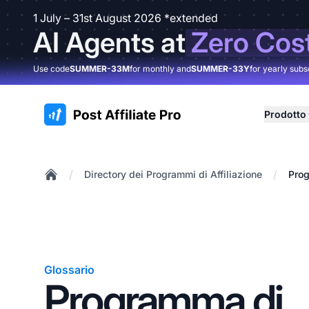
1 July – 31st August 2026 *extended
AI Agents at
Zero Cos
Use code
SUMMER-33M
for monthly and
SUMMER-33Y
for yearly subs
:site.title
Prodotto
/
/
Directory dei Programmi di Affiliazione
Prog
Home
Glossario
Programma di