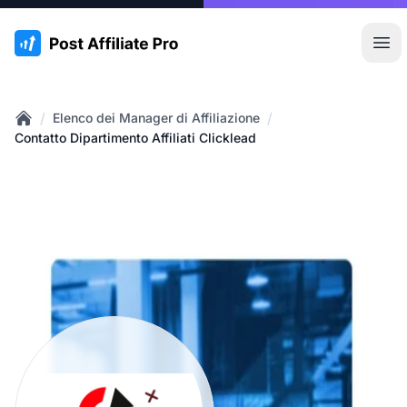
:site.title
Apr
/
/
Elenco dei Manager di Affiliazione
Home
Contatto Dipartimento Affiliati Clicklead