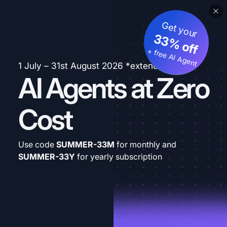
Get your
33% off
+ free AI Agent
1 July – 31st August 2026 *extended
AI Agents at Zero
Cost
Use code
SUMMER-33M
for monthly and
SUMMER-33Y
for yearly subscription