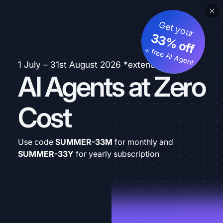
Get your
33% off
+ free AI Agent
1 July – 31st August 2026 *extended
AI Agents at Zero
Cost
Use code
SUMMER-33M
for monthly and
SUMMER-33Y
for yearly subscription