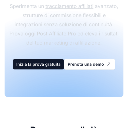
Sperimenta un
tracciamento affiliati
avanzato,
strutture di commissione flessibili e
integrazioni senza soluzione di continuità.
Prova oggi
Post Affiliate Pro
ed eleva i risultati
del tuo marketing di affiliazione.
Inizia la prova gratuita
Prenota una demo