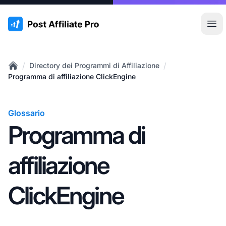
:site.title
Apr
/
/
Directory dei Programmi di Affiliazione
Home
Programma di affiliazione ClickEngine
Glossario
Programma di
affiliazione
ClickEngine