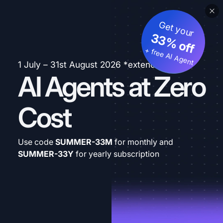
Get your
33% off
+ free AI Agent
1 July – 31st August 2026 *extended
AI Agents at Zero
Cost
Use code
SUMMER-33M
for monthly and
SUMMER-33Y
for yearly subscription