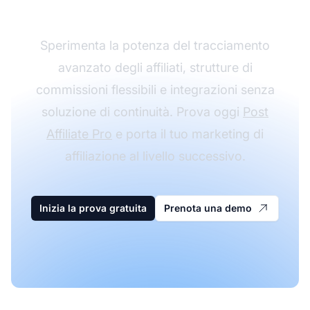
Affiliate Pro
Sperimenta la potenza del tracciamento
avanzato degli affiliati, strutture di
commissioni flessibili e integrazioni senza
soluzione di continuità. Prova oggi
Post
Affiliate Pro
e porta il tuo marketing di
affiliazione al livello successivo.
Inizia la prova gratuita
Prenota una demo