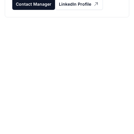
Contact Manager
LinkedIn Profile
Fai crescere il tuo
programma di
affiliazione con Post