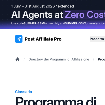
1 July – 31st August 2026 *extended
AI Agents at
Zero Cos
Use code
SUMMER-33M
for monthly and
SUMMER-33Y
for yearly subs
:site.title
Prodotto
/
/
Directory dei Programmi di Affiliazione
Prog
Home
Glossario
Programma di