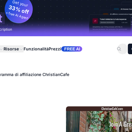
Get your
33% off
+ free AI Agent
t
cription
Risorse
Funzionalità
Prezzi
FREE AI
ramma di affiliazione ChristianCafe