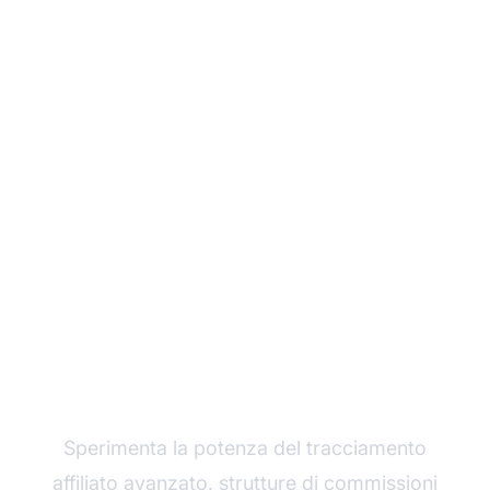
Fai crescere il tuo
programma di
affiliazione con Post
Affiliate Pro
Sperimenta la potenza del tracciamento
affiliato avanzato, strutture di commissioni