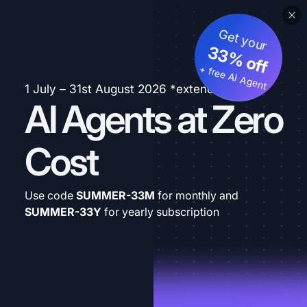
Get your
33% off
+ free AI Agent
1 July – 31st August 2026 *extended
AI Agents at Zero
Cost
Use code
SUMMER-33M
for monthly and
SUMMER-33Y
for yearly subscription