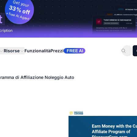
Get your
33% off
+ free AI Agent
t
cription
Risorse
Funzionalità
Prezzi
FREE AI
ramma di Affiliazione Noleggio Auto