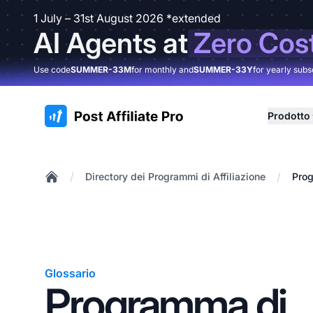
1 July – 31st August 2026 *extended
AI Agents at
Zero Cos
Use code
SUMMER-33M
for monthly and
SUMMER-33Y
for yearly subs
:site.title
Prodotto
/
/
Directory dei Programmi di Affiliazione
Prog
Home
Glossario
Programma di