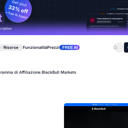
Get your
33% off
+ free AI Agent
t
cription
Risorse
Funzionalità
Prezzi
FREE AI
ramma di Affiliazione BlackBull Markets