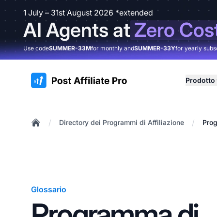
1 July – 31st August 2026 *extended
AI Agents at
Zero Cos
Use code
SUMMER-33M
for monthly and
SUMMER-33Y
for yearly subs
:site.title
Prodotto
/
/
Directory dei Programmi di Affiliazione
Prog
Home
Glossario
Programma di