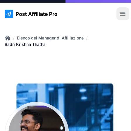
:site.title
Apr
/
/
Elenco dei Manager di Affiliazione
Home
Badri Krishna Thatha