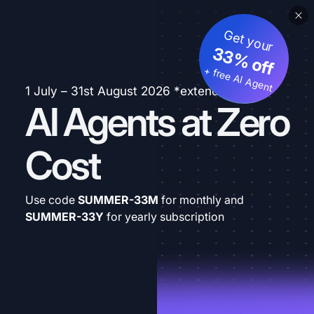
Get your
33% off
+ free AI Agent
1 July – 31st August 2026 *extended
AI Agents at Zero
Cost
Use code
SUMMER-33M
for monthly and
SUMMER-33Y
for yearly subscription