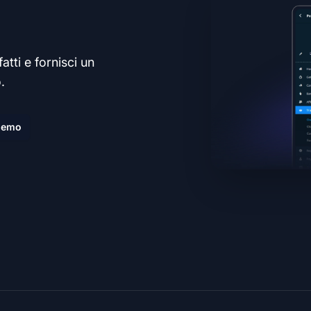
atti e fornisci un
.
demo