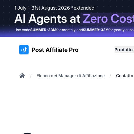
1 July – 31st August 2026 *extended
AI Agents at
Zero Cos
Use code
SUMMER-33M
for monthly and
SUMMER-33Y
for yearly subs
:site.title
Prodotto
/
/
Elenco dei Manager di Affiliazione
Contatto
Home