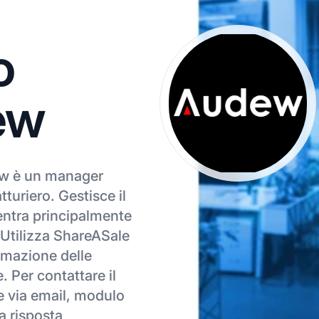
o
dew
dew è un manager
tturiero. Gestisce il
tra principalmente
e. Utilizza ShareASale
tomazione delle
. Per contattare il
re via email, modulo
a risposta