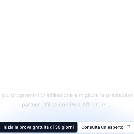
l leader nel software 
affiliazione
 più programmi di affiliazione e migliora le prestazioni
partner affiliati con
Post Affiliate Pro
.
Inizia la prova gratuita di 30 giorni
Consulta un esperto