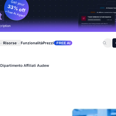
Get your
33% off
+ free AI Agent
t
cription
Risorse
Funzionalità
Prezzi
FREE AI
 Dipartimento Affiliati Audew