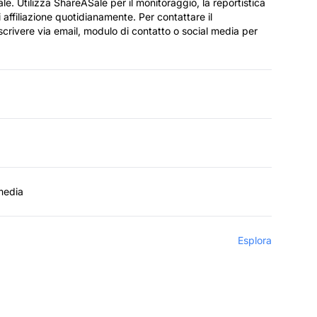
iale. Utilizza ShareASale per il monitoraggio, la reportistica
 affiliazione quotidianamente. Per contattare il
scrivere via email, modulo di contatto o social media per
 media
Esplora