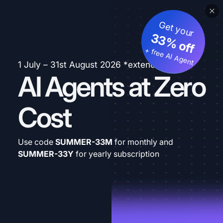
Get your
33% off
+ free AI Agent
1 July – 31st August 2026 *extended
AI Agents at Zero
Cost
Use code
SUMMER-33M
for monthly and
SUMMER-33Y
for yearly subscription