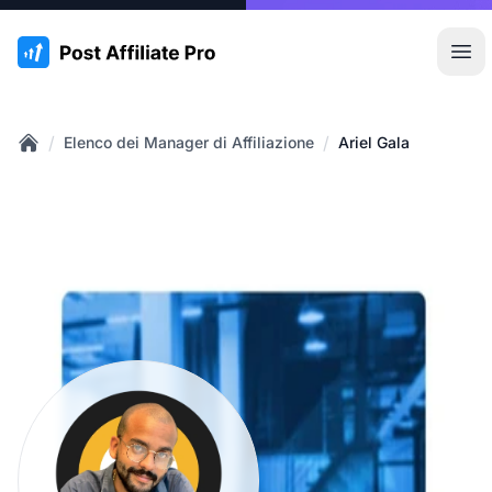
:site.title
Apr
/
/
Elenco dei Manager di Affiliazione
Ariel Gala
Home