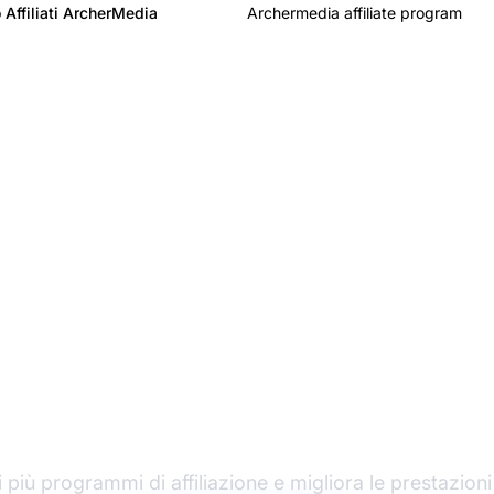
 Affiliati ArcherMedia
Archermedia affiliate program
l leader nel software 
affiliazione
 più programmi di affiliazione e migliora le prestazioni