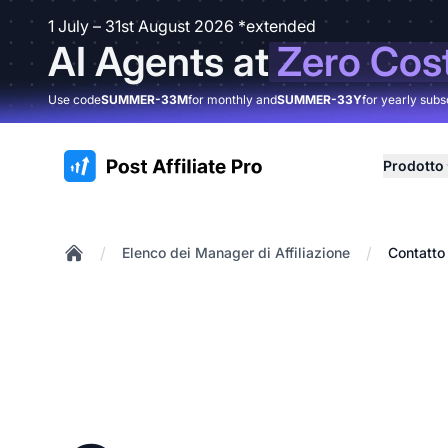
1 July – 31st August 2026 *extended
AI Agents at
Zero Cos
Use code
SUMMER-33M
for monthly and
SUMMER-33Y
for yearly subs
:site.title
Prodotto
/
/
Elenco dei Manager di Affiliazione
Contatto
Home