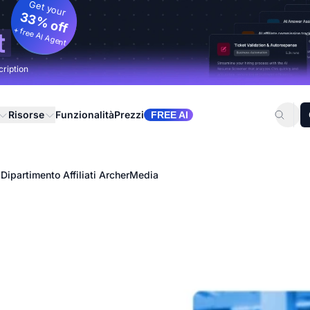
Get your
33% off
+ free AI Agent
t
cription
Risorse
Funzionalità
Prezzi
FREE AI
 Dipartimento Affiliati ArcherMedia