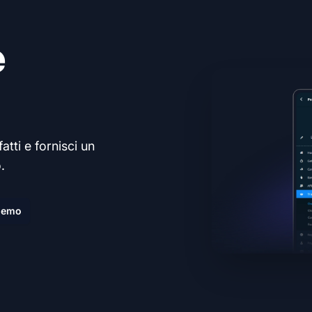
e
atti e fornisci un
.
demo