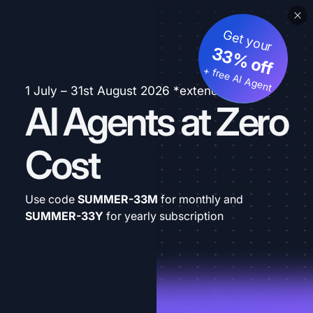
Get your
33% off
+ free AI Agent
1 July – 31st August 2026 *extended
AI Agents at Zero
Cost
Use code
SUMMER-33M
for monthly and
SUMMER-33Y
for yearly subscription