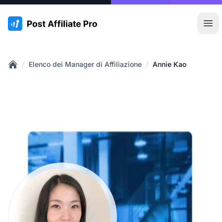
:site.title
Apr
/
/
Elenco dei Manager di Affiliazione
Annie Kao
Home