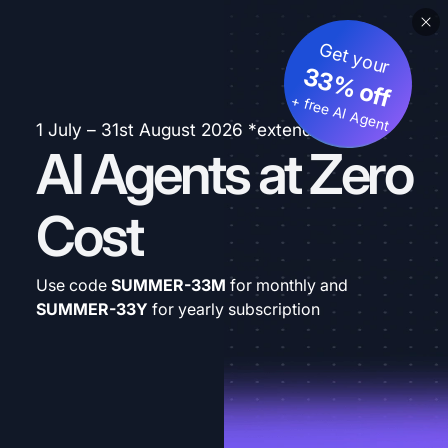
Get your
33% off
+ free AI Agent
1 July – 31st August 2026 *extended
AI Agents at Zero
Cost
Use code
SUMMER-33M
for monthly and
SUMMER-33Y
for yearly subscription