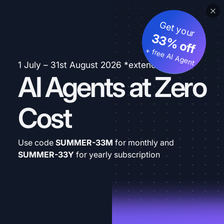
Get your
33% off
+ free AI Agent
1 July – 31st August 2026 *extended
AI Agents at Zero
Cost
Use code
SUMMER-33M
for monthly and
SUMMER-33Y
for yearly subscription