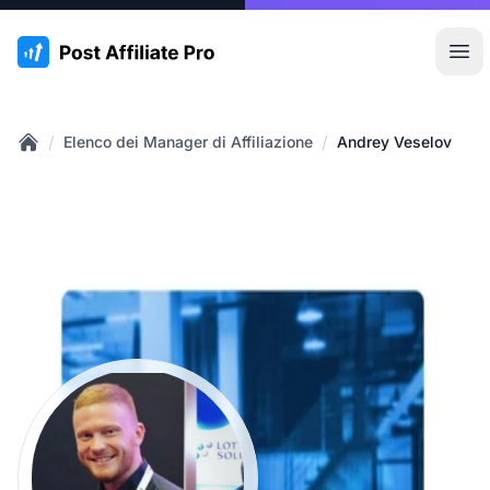
:site.title
Apr
/
/
Elenco dei Manager di Affiliazione
Andrey Veselov
Home