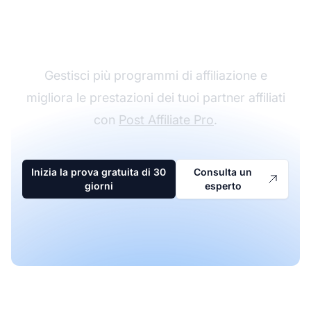
Il leader nel software di
affiliazione
Gestisci più programmi di affiliazione e
migliora le prestazioni dei tuoi partner affiliati
con
Post Affiliate Pro
.
Inizia la prova gratuita di 30
Consulta un
giorni
esperto