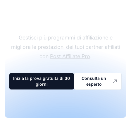
Il leader nel software di
affiliazione
Gestisci più programmi di affiliazione e
migliora le prestazioni dei tuoi partner affiliati
con
Post Affiliate Pro
.
Inizia la prova gratuita di 30
Consulta un
giorni
esperto