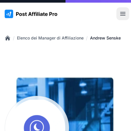
:site.title
Apr
/
/
Elenco dei Manager di Affiliazione
Andrew Senske
Home