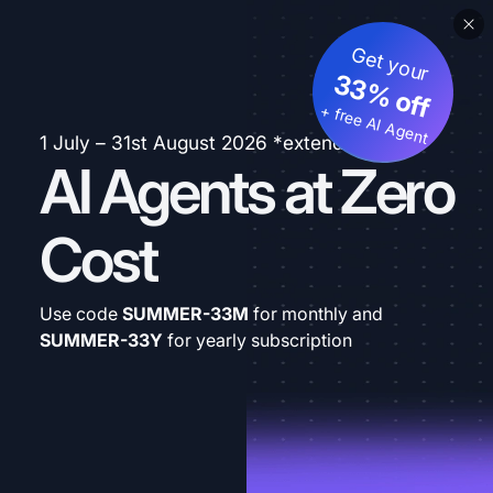
Get your
33% off
+ free AI Agent
1 July – 31st August 2026 *extended
AI Agents at Zero
Cost
Use code
SUMMER-33M
for monthly and
SUMMER-33Y
for yearly subscription