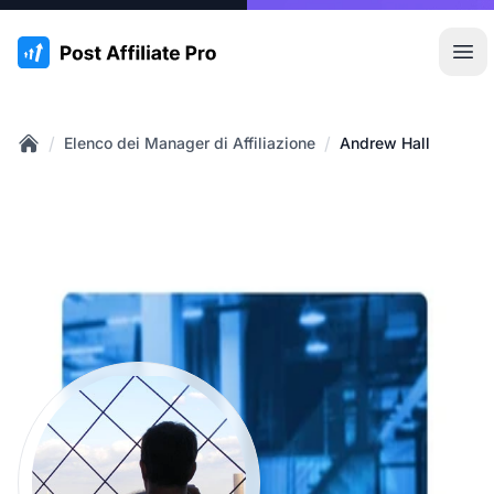
:site.title
Apr
/
/
Elenco dei Manager di Affiliazione
Andrew Hall
Home