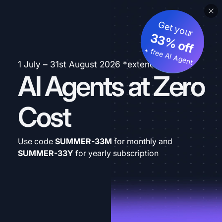
Get your
33% off
+ free AI Agent
1 July – 31st August 2026 *extended
AI Agents at Zero
Cost
Use code
SUMMER-33M
for monthly and
SUMMER-33Y
for yearly subscription