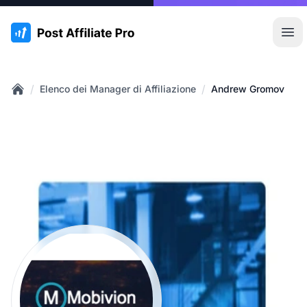
:site.title
Apr
/
/
Elenco dei Manager di Affiliazione
Andrew Gromov
Home