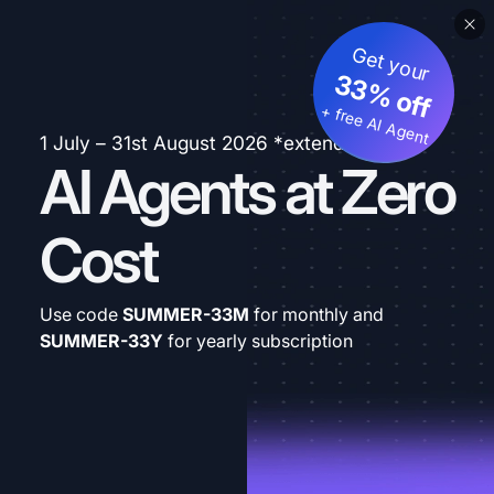
Get your
33% off
+ free AI Agent
1 July – 31st August 2026 *extended
AI Agents at Zero
Cost
Use code
SUMMER-33M
for monthly and
SUMMER-33Y
for yearly subscription