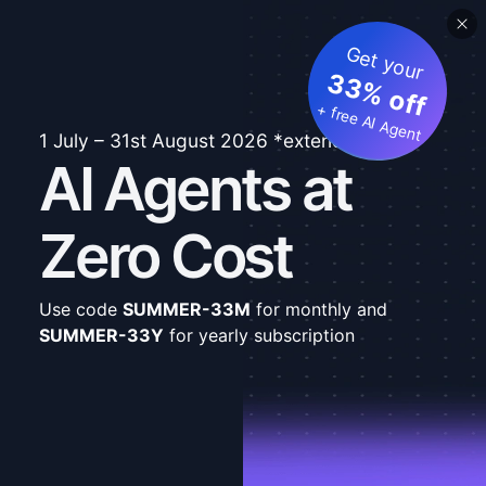
Get your
33% off
+ free AI Agent
1 July – 31st August 2026 *extended
AI Agents at
Zero Cost
Use code
SUMMER-33M
for monthly and
SUMMER-33Y
for yearly subscription