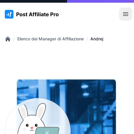
:site.title
Apr
/
/
Elenco dei Manager di Affiliazione
Andrej
Home