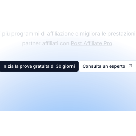
affiliazione
 più programmi di affiliazione e migliora le prestazioni
partner affiliati con
Post Affiliate Pro
.
Inizia la prova gratuita di 30 giorni
Consulta un esperto