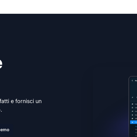
e
atti e fornisci un
.
demo