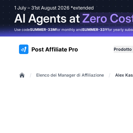
1 July – 31st August 2026 *extended
AI Agents at
Zero Cos
Use code
SUMMER-33M
for monthly and
SUMMER-33Y
for yearly subs
:site.title
Prodotto
/
/
Elenco dei Manager di Affiliazione
Alex Ka
Home