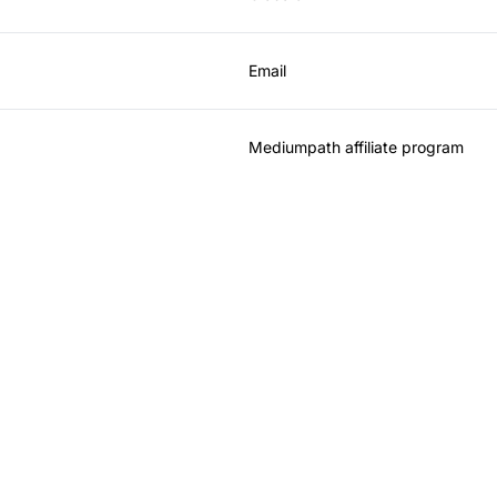
Email
Mediumpath affiliate program
l leader nel software 