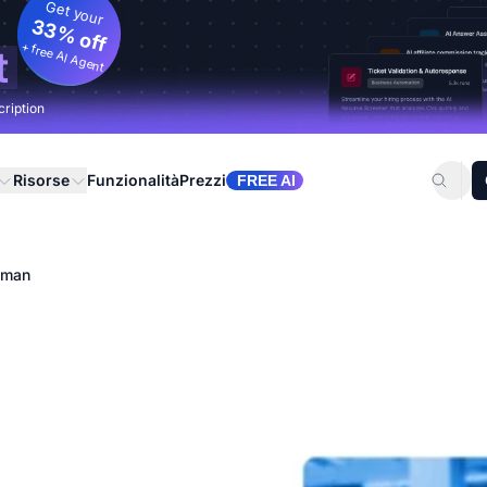
Get your
33% off
+ free AI Agent
t
cription
Risorse
Funzionalità
Prezzi
FREE AI
sman