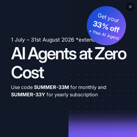
Get your
33% off
+ free AI Agent
1 July – 31st August 2026 *extended
AI Agents at Zero
Cost
Use code
SUMMER-33M
for monthly and
SUMMER-33Y
for yearly subscription