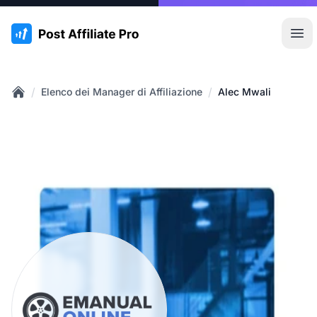
:site.title
Apr
/
/
Elenco dei Manager di Affiliazione
Alec Mwali
Home