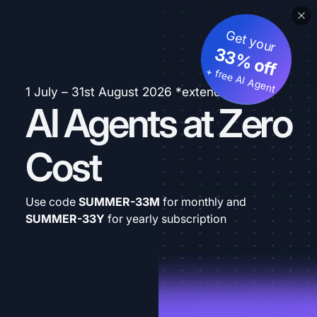
Get your
33% off
+ free AI Agent
1 July – 31st August 2026 *extended
AI Agents at Zero
Cost
Use code
SUMMER-33M
for monthly and
SUMMER-33Y
for yearly subscription