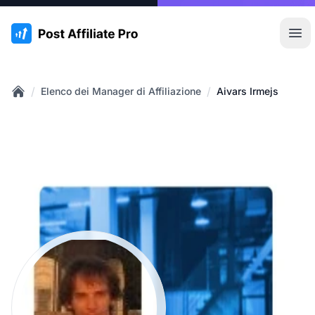
:site.title
Apr
/
/
Elenco dei Manager di Affiliazione
Aivars Irmejs
Home