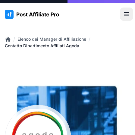
:site.title
Apr
/
/
Elenco dei Manager di Affiliazione
Home
Contatto Dipartimento Affiliati Agoda