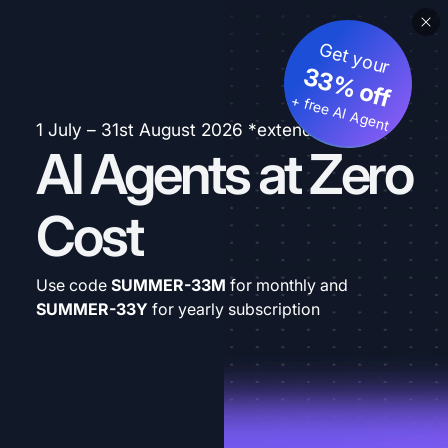
Get your
33% off
+ free AI Agent
1 July – 31st August 2026 *extended
AI Agents at Zero
Cost
Use code
SUMMER-33M
for monthly and
SUMMER-33Y
for yearly subscription