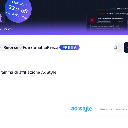
Get your
33% off
+ free AI Agent
t
cription
Risorse
Funzionalità
Prezzi
FREE AI
ramma di affiliazione AdStyle