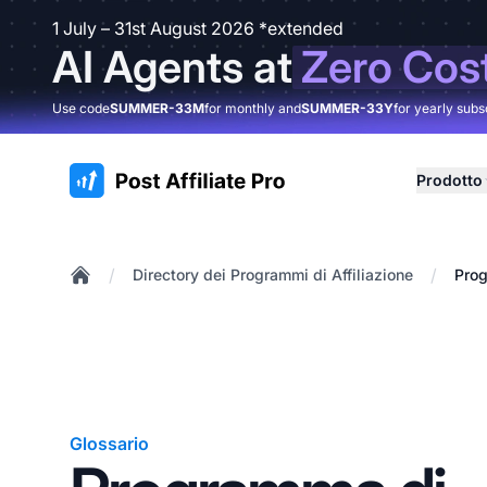
1 July – 31st August 2026 *extended
AI Agents at
Zero Cos
Use code
SUMMER-33M
for monthly and
SUMMER-33Y
for yearly subs
:site.title
Prodotto
/
/
Directory dei Programmi di Affiliazione
Prog
Home
Glossario