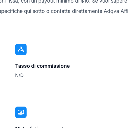
sioni fissa, con un payout minimo di $10. Se vuoi saper
specifiche qui sotto o contatta direttamente Adqva Affi
Tasso di commissione
N/D