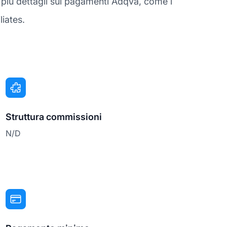
e più dettagli sui pagamenti Adqva, come i
liates.
Struttura commissioni
N/D