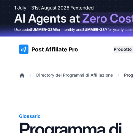
1 July – 31st August 2026 *extended
AI Agents at
Zero Cos
Use code
SUMMER-33M
for monthly and
SUMMER-33Y
for yearly subs
:site.title
Prodotto
/
/
Directory dei Programmi di Affiliazione
Prog
Home
Glossario
Programma di