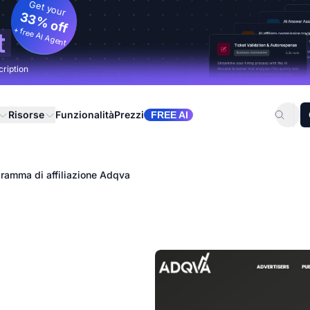
Get your
33% off
+ free AI Agent
t
cription
Risorse
Funzionalità
Prezzi
FREE AI
ramma di affiliazione Adqva