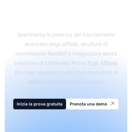
affiliazione con Post
Affiliate Pro
Sperimenta la potenza del tracciamento
avanzato degli affiliati, strutture di
commissioni flessibili e integrazioni senza
soluzione di continuità. Prova
Post Affiliate
Pro
oggi stesso e porta il tuo marketing di
affiliazione al livello successivo.
Inizia la prova gratuita
Prenota una demo