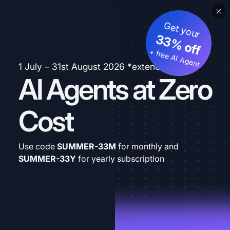
Get your
33% off
+ free AI Agent
1 July – 31st August 2026 *extended
AI Agents at Zero
Cost
Use code
SUMMER-33M
for monthly and
SUMMER-33Y
for yearly subscription