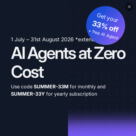
Get your
33% off
+ free AI Agent
1 July – 31st August 2026 *extended
AI Agents at Zero
Cost
Use code
SUMMER-33M
for monthly and
SUMMER-33Y
for yearly subscription