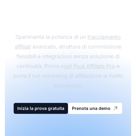
affiliazione con Post
Affiliate Pro
Sperimenta la potenza di un
tracciamento
affiliati
avanzato, strutture di commissione
flessibili e integrazioni senza soluzione di
continuità. Prova oggi
Post Affiliate Pro
e
porta il tuo marketing di affiliazione al livello
successivo.
Inizia la prova gratuita
Prenota una demo