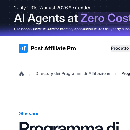
1 July – 31st August 2026 *extended
AI Agents at
Zero Cos
Use code
SUMMER-33M
for monthly and
SUMMER-33Y
for yearly subs
:site.title
Prodotto
/
/
Directory dei Programmi di Affiliazione
Prog
Home
Glossario
Programma di