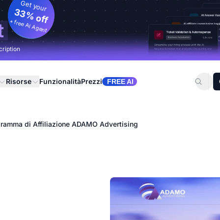
Get your
33% off
+ free AI Agent
t
cription
Risorse
Funzionalità
Prezzi
FREE AI
ramma di Affiliazione ADAMO Advertising