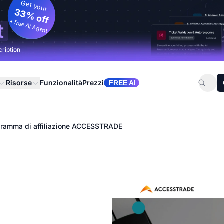
Get your
33% off
+ free AI Agent
t
cription
Risorse
Funzionalità
Prezzi
FREE AI
ramma di affiliazione ACCESSTRADE