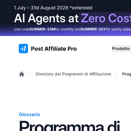
1 July – 31st August 2026 *extended
AI Agents at
Zero Cos
Use code
SUMMER-33M
for monthly and
SUMMER-33Y
for yearly subs
:site.title
Prodotto
/
/
Directory dei Programmi di Affiliazione
Prog
Home
Glossario
Programma di