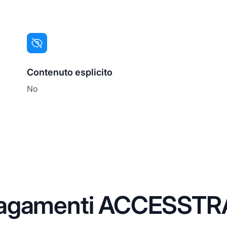
Contenuto esplicito
No
pagamenti ACCESST