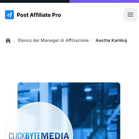
:site.title
Apr
/
/
Elenco dei Manager di Affiliazione
Aastha Kamboj
Home