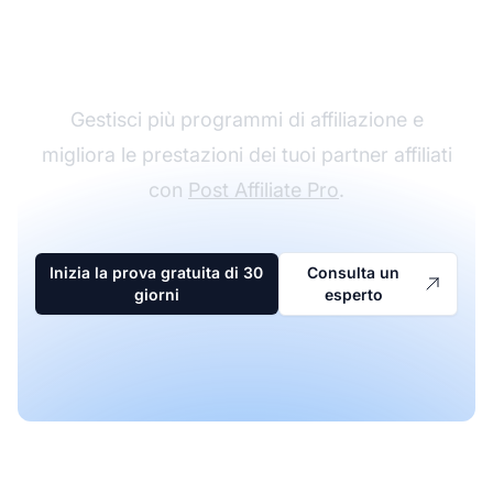
Il leader nel software di
affiliazione
Gestisci più programmi di affiliazione e
migliora le prestazioni dei tuoi partner affiliati
con
Post Affiliate Pro
.
Inizia la prova gratuita di 30
Consulta un
giorni
esperto