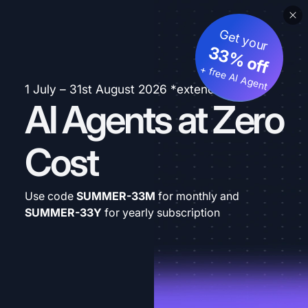
Get your
33% off
+ free AI Agent
1 July – 31st August 2026 *extended
AI Agents at Zero
Cost
Use code
SUMMER-33M
for monthly and
SUMMER-33Y
for yearly subscription