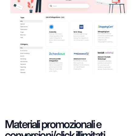
Materiali promozionali e
conversioni/click illimitati