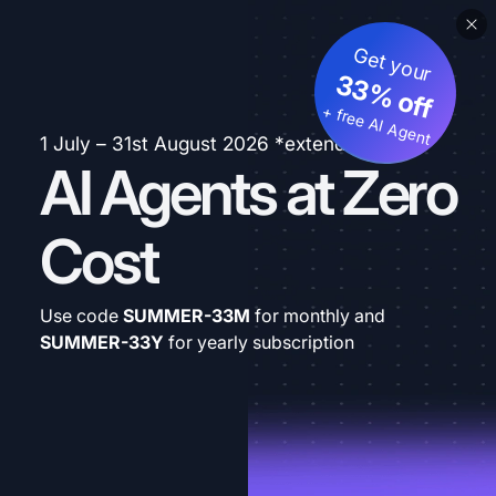
Get your
33% off
+ free AI Agent
1 July – 31st August 2026 *extended
AI Agents at Zero
Cost
Use code
SUMMER-33M
for monthly and
SUMMER-33Y
for yearly subscription