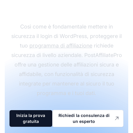
PostAffiliatePro
Così come è fondamentale mettere in
sicurezza il login di WordPress, proteggere il
tuo
programma di affiliazione
richiede
sicurezza di livello aziendale. PostAffiliatePro
offre una gestione delle affiliazioni sicura e
affidabile, con funzionalità di sicurezza
integrate per mantenere al sicuro il tuo
programma e i tuoi dati.
Inizia la prova
Richiedi la consulenza di
gratuita
un esperto