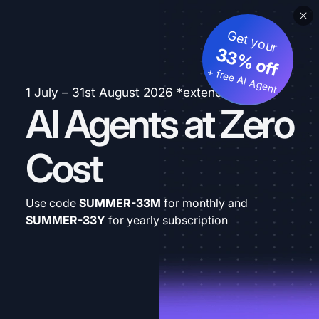
Get your
33% off
+ free AI Agent
1 July – 31st August 2026 *extended
AI Agents at Zero
Cost
Use code
SUMMER-33M
for monthly and
SUMMER-33Y
for yearly subscription