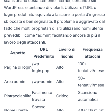
scansionano costantemente Internet, cercando siti
WordPress e tentando di violarli. Utilizzare l’URL di
login predefinito equivale a lasciare la porta d’ingresso
sbloccata e ben segnalata. Il problema è aggravato dal
fatto che molti proprietari di siti utilizzano nomi utente
prevedibili come “admin”, facilitando ancora di più il
lavoro degli attaccanti.
URL
Livello di
Frequenza
Aspetto
Predefinito
rischio
attacchi
/wp-
100+
Pagina di login
Alto
login.php
tentativi/mese
50+
Area admin
/wp-admin
Alto
tentativi/mese
Facilmente
Scansione
Rintracciabilità
Critico
trovata
automatica
Spesso
Nome utente
Alto
Attacchi mirati