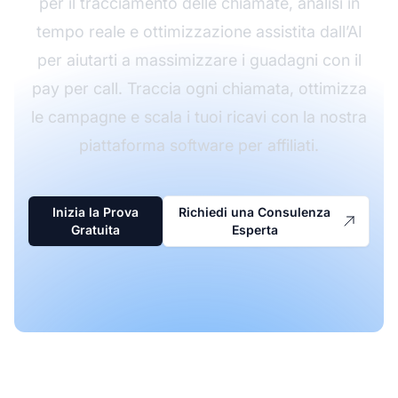
per il tracciamento delle chiamate, analisi in
tempo reale e ottimizzazione assistita dall’AI
per aiutarti a massimizzare i guadagni con il
pay per call. Traccia ogni chiamata, ottimizza
le campagne e scala i tuoi ricavi con la nostra
piattaforma software per affiliati.
Inizia la Prova
Richiedi una Consulenza
Gratuita
Esperta