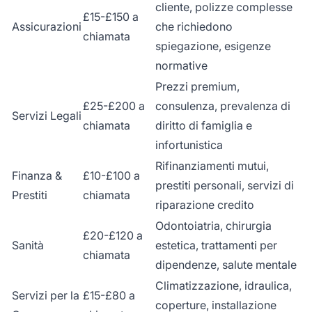
cliente, polizze complesse
£15-£150 a
Assicurazioni
che richiedono
chiamata
spiegazione, esigenze
normative
Prezzi premium,
£25-£200 a
consulenza, prevalenza di
Servizi Legali
chiamata
diritto di famiglia e
infortunistica
Rifinanziamenti mutui,
Finanza &
£10-£100 a
prestiti personali, servizi di
Prestiti
chiamata
riparazione credito
Odontoiatria, chirurgia
£20-£120 a
Sanità
estetica, trattamenti per
chiamata
dipendenze, salute mentale
Climatizzazione, idraulica,
Servizi per la
£15-£80 a
coperture, installazione