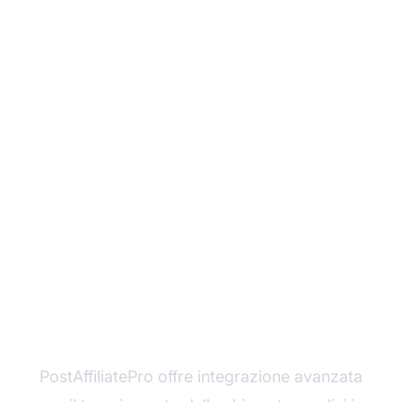
Inizia a Gestire le Tue
Campagne Pay Per Call
con PostAffiliatePro
PostAffiliatePro offre integrazione avanzata