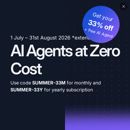
Get your
33% off
+ free AI Agent
1 July – 31st August 2026 *extended
AI Agents at Zero
Cost
Use code
SUMMER-33M
for monthly and
SUMMER-33Y
for yearly subscription