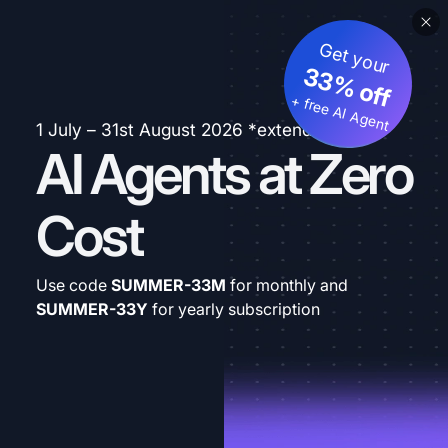
Get your
33% off
+ free AI Agent
1 July – 31st August 2026 *extended
AI Agents at Zero
Cost
Use code
SUMMER-33M
for monthly and
SUMMER-33Y
for yearly subscription