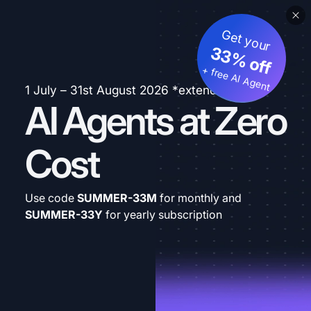
Get your
33% off
+ free AI Agent
1 July – 31st August 2026 *extended
AI Agents at Zero
Cost
Use code
SUMMER-33M
for monthly and
SUMMER-33Y
for yearly subscription