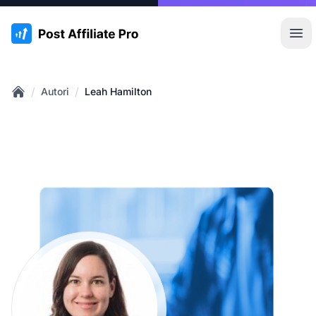
:site.title
Apr
/
/
Autori
Leah Hamilton
Home