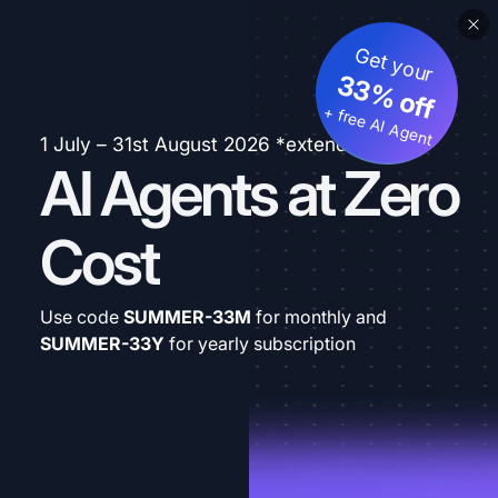
Get your
33% off
+ free AI Agent
1 July – 31st August 2026 *extended
AI Agents at Zero
Cost
Use code
SUMMER-33M
for monthly and
SUMMER-33Y
for yearly subscription