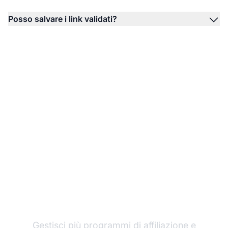
Posso salvare i link validati?
Il leader nel software di
affiliazione
Gestisci più
programmi di affiliazione
e