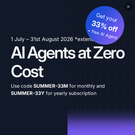
Get your
33% off
+ free AI Agent
1 July – 31st August 2026 *extended
AI Agents at Zero
Cost
Use code
SUMMER-33M
for monthly and
SUMMER-33Y
for yearly subscription