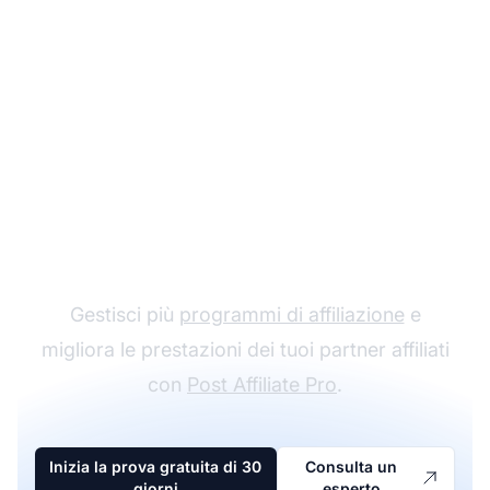
Il leader nel software di
affiliazione
Gestisci più
programmi di affiliazione
e
migliora le prestazioni dei tuoi partner affiliati
con
Post Affiliate Pro
.
Inizia la prova gratuita di 30
Consulta un
giorni
esperto