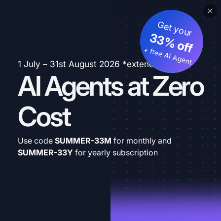
Get your
33% off
+ free AI Agent
1 July – 31st August 2026 *extended
AI Agents at Zero
Cost
Use code
SUMMER-33M
for monthly and
SUMMER-33Y
for yearly subscription