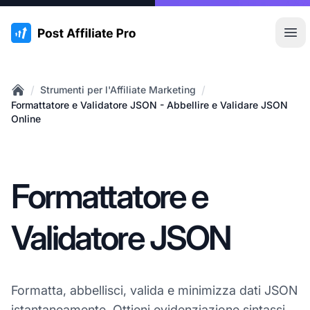
:site.title
Apr
/
/
Strumenti per l'Affiliate Marketing
Home
Formattatore e Validatore JSON - Abbellire e Validare JSON
Online
Formattatore e
Validatore JSON
Formatta, abbellisci, valida e minimizza dati JSON
istantaneamente. Ottieni evidenziazione sintassi,